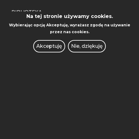
BIBLIOTEKA
Na tej stronie używamy cookies.
WYDAWNICTWO
Wybierając opcję
Akceptuję
, wyrażasz zgodę na używanie
przez nas cookies.
WSPÓŁPRACA MIĘDZYNARODOWA
Akceptuję
Nie, dziękuję
AKADEMICKI INKUBATOR
PRZEDSIĘBIORCZOŚCI
POLITECHNIKA INNOWACJE
KONKURSY DLA NAUCZYCIELI
OFERTY PRACY
ZAMÓWIENIA PUBLICZNE
INTRANET