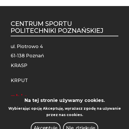
CENTRUM SPORTU
ST
POLITECHNIKI POZNAŃSKIEJ
MO
ul. Piotrowo 4
61-138 Poznań
KRASP
KRPUT
Na tej stronie używamy cookies.
Wybierając opcję
Akceptuję
, wyrażasz zgodę na używanie
UCZELNIA
przez nas cookies.
KIERUNKI STUDIÓW
Akceptuję
Nie, dziękuję