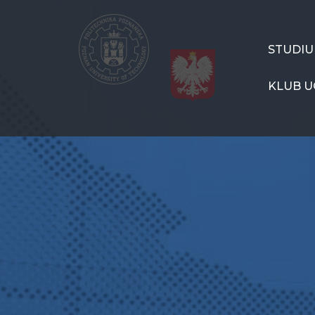
Przejdź
do
treści
CSPP
STUDI
Menu
KLUB U
PL