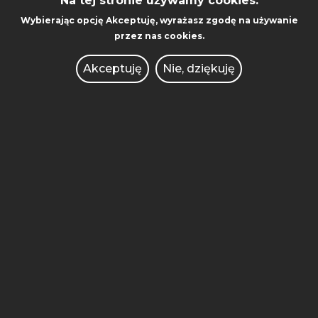
Na tej stronie używamy cookies.
WYDAWNICTWO
Wybierając opcję
Akceptuję
, wyrażasz zgodę na używanie
WSPÓŁPRACA MIĘDZYNARODOWA
przez nas cookies.
AKADEMICKI INKUBATOR
Akceptuję
Nie, dziękuję
PRZEDSIĘBIORCZOŚCI
POLITECHNIKA INNOWACJE
KONKURSY DLA NAUCZYCIELI
OFERTY PRACY
ZAMÓWIENIA PUBLICZNE
INTRANET
BRANDSHOP
BIURO DS. RÓWNOŚCI