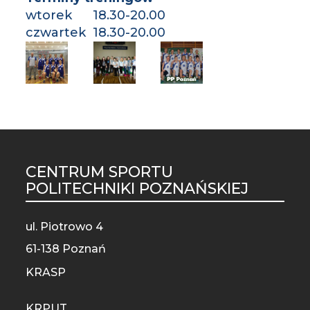
wtorek 18.30-20.00
czwartek 18.30-20.00
CENTRUM SPORTU
ST
POLITECHNIKI POZNAŃSKIEJ
MO
ul. Piotrowo 4
61-138 Poznań
KRASP
KRPUT