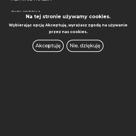
BIBLIOTEKA
Na tej stronie używamy cookies.
Wybierając opcję
WYDAWNICTWO
Akceptuję
, wyrażasz zgodę na używanie
przez nas cookies.
WSPÓŁPRACA MIĘDZYNARODOWA
Akceptuję
Nie, dziękuję
AKADEMICKI INKUBATOR
PRZEDSIĘBIORCZOŚCI
POLITECHNIKA INNOWACJE
KONKURSY DLA NAUCZYCIELI
OFERTY PRACY
ZAMÓWIENIA PUBLICZNE
INTRANET